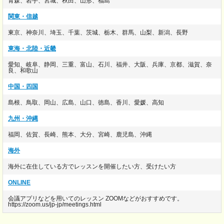
青森、岩手、宮城、秋田、山形、福島
関東・信越
東京、神奈川、埼玉、千葉、茨城、栃木、群馬、山梨、新潟、長野
東海・北陸・近畿
愛知、岐阜、静岡、三重、富山、石川、福井、大阪、兵庫、京都、滋賀、奈
良、和歌山
中国・四国
島根、鳥取、岡山、広島、山口、徳島、香川、愛媛、高知
九州・沖縄
福岡、佐賀、長崎、熊本、大分、宮崎、鹿児島、沖縄
海外
海外に在住している方でレッスンを開催したい方、受けたい方
ONLINE
会議アプリなどを用いてのレッスン ZOOMなどがおすすめです。
https://zoom.us/jp-jp/meetings.html