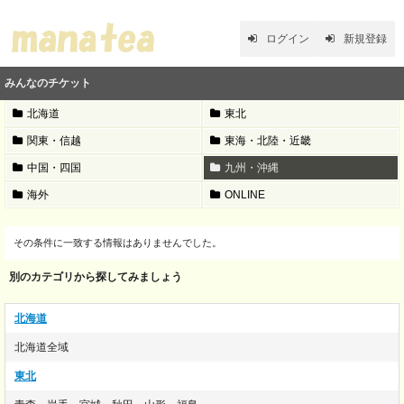
ログイン
新規登録
みんなのチケット
北海道
東北
関東・信越
東海・北陸・近畿
中国・四国
九州・沖縄
海外
ONLINE
その条件に一致する情報はありませんでした。
別のカテゴリから探してみましょう
北海道
北海道全域
東北