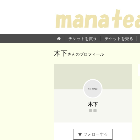
チケットを買う
チケットを売る
木下
さんのプロフィール
木下
フォローする